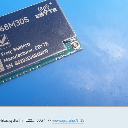
kacją dla linii E22... 30S >>>
viewtopic.php?t=19