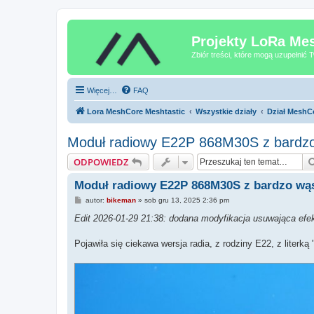
Projekty LoRa Mes
Zbiór treści, które mogą uzupełnić
Więcej…
FAQ
Lora MeshCore Meshtastic
Wszystkie działy
Dział Mesh
Moduł radiowy E22P 868M30S z bardzo
ODPOWIEDZ
Moduł radiowy E22P 868M30S z bardzo wą
P
autor:
bikeman
»
sob gru 13, 2025 2:36 pm
o
s
Edit 2026-01-29 21:38: dodana modyfikacja usuwająca efek
t
Pojawiła się ciekawa wersja radia, z rodziny E22, z literk