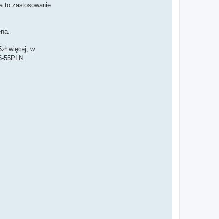
a to zastosowanie
eną.
5zł więcej, w
45-55PLN.