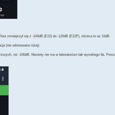
loor zmniejszył się z -104dB (E22) do -120dB (E22P), różnica to aż 16dB.
ja (nie odnotowano niżej).
yższych, niż -100dB. Niestety nie ma w laboratorium tak wysokiego tła. Pro