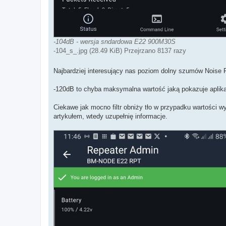
-104dB - wersja sndardowa E22 900M30S
-104_s_.jpg (28.49 KiB) Przejrzano 8137 razy
Najbardziej interesujący nas poziom dolny szumów Noise F
-120dB to chyba maksymalna wartość jaką pokazuje aplikac
Ciekawe jak mocno filtr obniży tło w przypadku wartości w
artykułem, wtedy uzupełnię informacje.