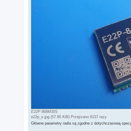
E22P 868M30S
e22p_s.jpg (57.85 KiB) Przejrzano 8137 razy
Główne parametry radia są zgodne z dotychczasową specyfi