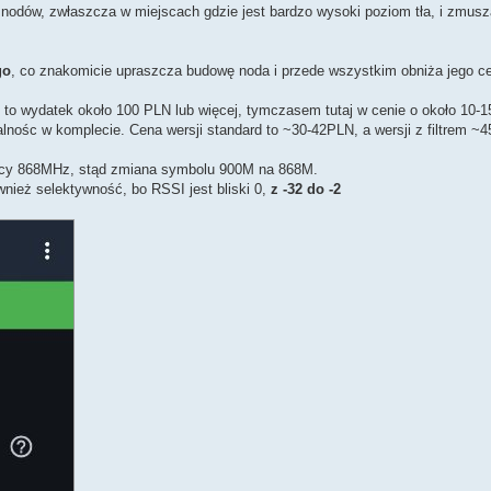
 nodów, zwłaszcza w miejscach gdzie jest bardzo wysoki poziom tła, i zmusz
go
, co znakomicie upraszcza budowę noda i przede wszystkim obniża jego c
22 to wydatek około 100 PLN lub więcej, tymczasem tutaj w cenie o około 10-1
alnośc w komplecie. Cena wersji standard to ~30-42PLN, a wersji z filtrem ~
licy 868MHz, stąd zmiana symbolu 900M na 868M.
wnież selektywność, bo RSSI jest bliski 0,
z -32 do -2