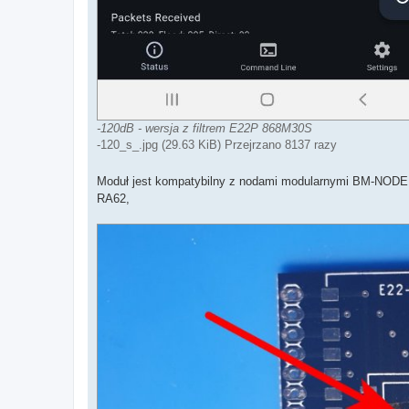
-120dB - wersja z filtrem E22P 868M30S
-120_s_.jpg (29.63 KiB) Przejrzano 8137 razy
Moduł jest kompatybilny z nodami modularnymi BM-NOD
RA62,