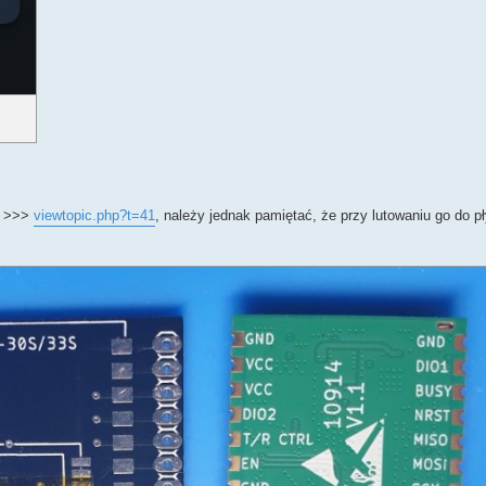
E >>>
viewtopic.php?t=41
, należy jednak pamiętać, że przy lutowaniu go do p