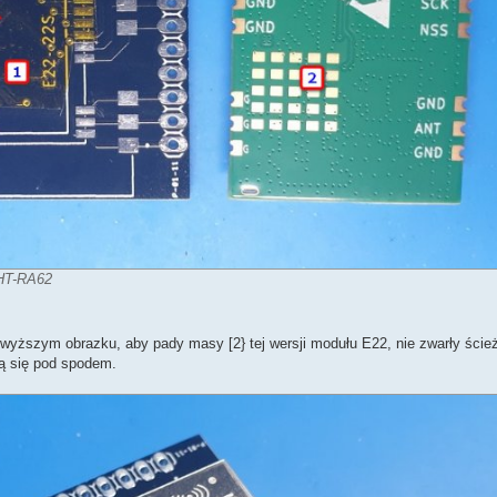
/HT-RA62
owyższym obrazku, aby pady masy [2} tej wersji modułu E22, nie zwarły ście
ją się pod spodem.