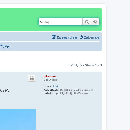
Szukaj
Wyszukiwanie z
Zarejestruj się
Zaloguj się
S, itp.
Posty: 2 • Strona
1
z
1
bikeman
Site Admin
Posty:
134
Rejestracja:
pt gru 15, 2023 9:13 pm
R CTRL
Lokalizacja:
SQ6B, QTH Wrocław