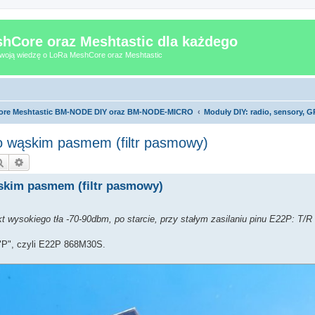
hCore oraz Meshtastic dla każdego
 Twoją wiedzę o LoRa MeshCore oraz Meshtastic
Core Meshtastic BM-NODE DIY oraz BM-NODE-MICRO
Moduły DIY: radio, sensory, GP
 wąskim pasmem (filtr pasmowy)
Szukaj
Wyszukiwanie zaawansowane
skim pasmem (filtr pasmowy)
t wysokiego tła -70-90dbm, po starcie, przy stałym zasilaniu pinu E22P: T/
ą "P", czyli E22P 868M30S.