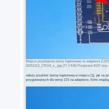
Miejsce przyklejenia taśmy kaptonowej na adapterze E22
20251212_175141_s_.jpg (77.3 KiB) Przejrzano 8137 razy
należy przykleić taśmę kaptonową w miejscu [1], jak na p
przygotowanych dla wersji 22S na adapterze, które znajdu