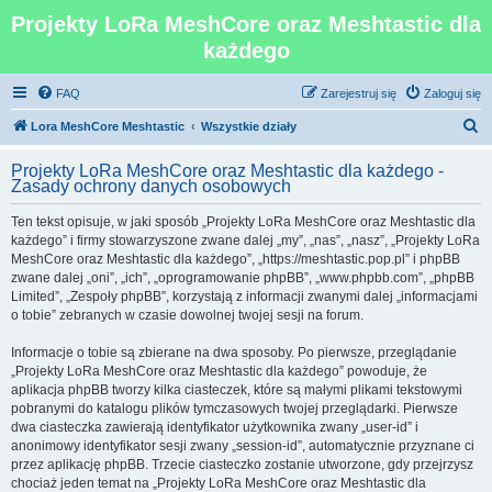
Projekty LoRa MeshCore oraz Meshtastic dla
każdego
FAQ
Zarejestruj się
Zaloguj się
S
Lora MeshCore Meshtastic
Wszystkie działy
z
Projekty LoRa MeshCore oraz Meshtastic dla każdego -
u
Zasady ochrony danych osobowych
k
Ten tekst opisuje, w jaki sposób „Projekty LoRa MeshCore oraz Meshtastic dla
a
każdego” i firmy stowarzyszone zwane dalej „my”, „nas”, „nasz”, „Projekty LoRa
j
MeshCore oraz Meshtastic dla każdego”, „https://meshtastic.pop.pl” i phpBB
zwane dalej „oni”, „ich”, „oprogramowanie phpBB”, „www.phpbb.com”, „phpBB
Limited”, „Zespoły phpBB”, korzystają z informacji zwanymi dalej „informacjami
o tobie” zebranych w czasie dowolnej twojej sesji na forum.
Informacje o tobie są zbierane na dwa sposoby. Po pierwsze, przeglądanie
„Projekty LoRa MeshCore oraz Meshtastic dla każdego” powoduje, że
aplikacja phpBB tworzy kilka ciasteczek, które są małymi plikami tekstowymi
pobranymi do katalogu plików tymczasowych twojej przeglądarki. Pierwsze
dwa ciasteczka zawierają identyfikator użytkownika zwany „user-id” i
anonimowy identyfikator sesji zwany „session-id”, automatycznie przyznane ci
przez aplikację phpBB. Trzecie ciasteczko zostanie utworzone, gdy przejrzysz
chociaż jeden temat na „Projekty LoRa MeshCore oraz Meshtastic dla