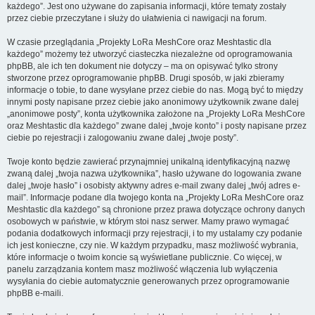
każdego”. Jest ono używane do zapisania informacji, które tematy zostały
przez ciebie przeczytane i służy do ułatwienia ci nawigacji na forum.
W czasie przeglądania „Projekty LoRa MeshCore oraz Meshtastic dla
każdego” możemy też utworzyć ciasteczka niezależne od oprogramowania
phpBB, ale ich ten dokument nie dotyczy – ma on opisywać tylko strony
stworzone przez oprogramowanie phpBB. Drugi sposób, w jaki zbieramy
informacje o tobie, to dane wysyłane przez ciebie do nas. Mogą być to między
innymi posty napisane przez ciebie jako anonimowy użytkownik zwane dalej
„anonimowe posty”, konta użytkownika założone na „Projekty LoRa MeshCore
oraz Meshtastic dla każdego” zwane dalej „twoje konto” i posty napisane przez
ciebie po rejestracji i zalogowaniu zwane dalej „twoje posty”.
Twoje konto będzie zawierać przynajmniej unikalną identyfikacyjną nazwę
zwaną dalej „twoja nazwa użytkownika”, hasło używane do logowania zwane
dalej „twoje hasło” i osobisty aktywny adres e-mail zwany dalej „twój adres e-
mail”. Informacje podane dla twojego konta na „Projekty LoRa MeshCore oraz
Meshtastic dla każdego” są chronione przez prawa dotyczące ochrony danych
osobowych w państwie, w którym stoi nasz serwer. Mamy prawo wymagać
podania dodatkowych informacji przy rejestracji, i to my ustalamy czy podanie
ich jest konieczne, czy nie. W każdym przypadku, masz możliwość wybrania,
które informacje o twoim koncie są wyświetlane publicznie. Co więcej, w
panelu zarządzania kontem masz możliwość włączenia lub wyłączenia
wysyłania do ciebie automatycznie generowanych przez oprogramowanie
phpBB e-maili.