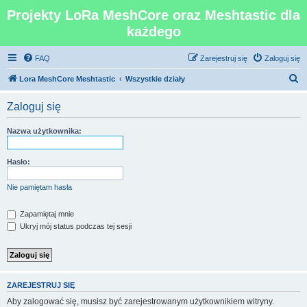
Projekty LoRa MeshCore oraz Meshtastic dla
każdego
FAQ
Zarejestruj się
Zaloguj się
S
Lora MeshCore Meshtastic
Wszystkie działy
z
Zaloguj się
u
k
Nazwa użytkownika:
a
j
Hasło:
Nie pamiętam hasła
Zapamiętaj mnie
Ukryj mój status podczas tej sesji
ZAREJESTRUJ SIĘ
Aby zalogować się, musisz być zarejestrowanym użytkownikiem witryny.