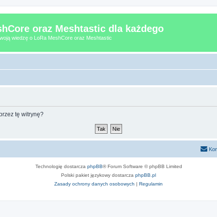
hCore oraz Meshtastic dla każdego
 Twoją wiedzę o LoRa MeshCore oraz Meshtastic
rzez tę witrynę?
Kon
Technologię dostarcza
phpBB
® Forum Software © phpBB Limited
Polski pakiet językowy dostarcza
phpBB.pl
Zasady ochrony danych osobowych
|
Regulamin