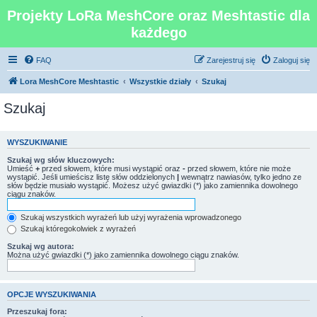
Projekty LoRa MeshCore oraz Meshtastic dla
każdego
FAQ
Zarejestruj się
Zaloguj się
Lora MeshCore Meshtastic
Wszystkie działy
Szukaj
Szukaj
WYSZUKIWANIE
Szukaj wg słów kluczowych:
Umieść
+
przed słowem, które musi wystąpić oraz
-
przed słowem, które nie może
wystąpić. Jeśli umieścisz listę słów oddzielonych
|
wewnątrz nawiasów, tylko jedno ze
słów będzie musiało wystąpić. Możesz użyć gwiazdki (*) jako zamiennika dowolnego
ciągu znaków.
Szukaj wszystkich wyrażeń lub użyj wyrażenia wprowadzonego
Szukaj któregokolwiek z wyrażeń
Szukaj wg autora:
Można użyć gwiazdki (*) jako zamiennika dowolnego ciągu znaków.
OPCJE WYSZUKIWANIA
Przeszukaj fora: