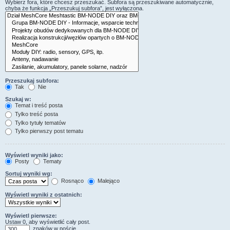
Wybierz fora, które chcesz przeszukać. Subfora są przeszukiwane automatycznie,
chyba że funkcja „Przeszukuj subfora”, jest wyłączona.
Przeszukaj subfora:
Tak
Nie
Szukaj w:
Temat i treść posta
Tylko treść posta
Tylko tytuły tematów
Tylko pierwszy post tematu
Wyświetl wyniki jako:
Posty
Tematy
Sortuj wyniki wg:
Rosnąco
Malejąco
Wyświetl wyniki z ostatnich:
Wyświetl pierwsze:
Ustaw 0, aby wyświetlić cały post.
znaków w poście