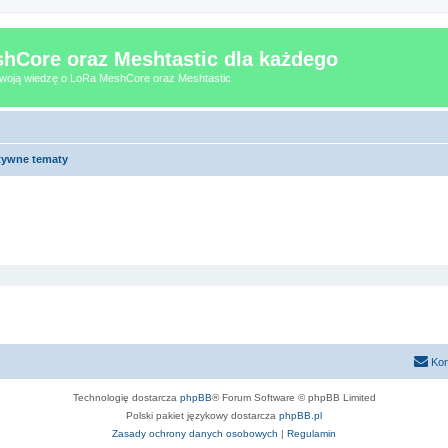
hCore oraz Meshtastic dla każdego
 Twoją wiedzę o LoRa MeshCore oraz Meshtastic
tywne tematy
Kon
Technologię dostarcza
phpBB
® Forum Software © phpBB Limited
Polski pakiet językowy dostarcza
phpBB.pl
Zasady ochrony danych osobowych
|
Regulamin