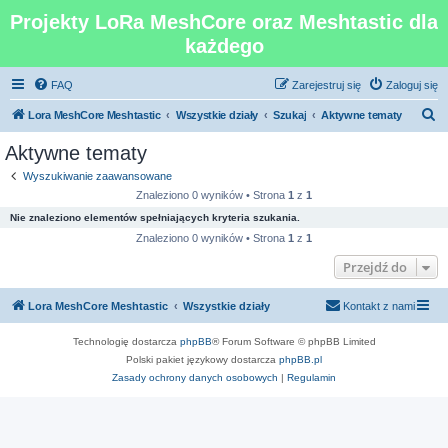
Projekty LoRa MeshCore oraz Meshtastic dla
każdego
FAQ
Zarejestruj się
Zaloguj się
S
Lora MeshCore Meshtastic
Wszystkie działy
Szukaj
Aktywne tematy
z
Aktywne tematy
u
Wyszukiwanie zaawansowane
k
Znaleziono 0 wyników • Strona
1
z
1
a
Nie znaleziono elementów spełniających kryteria szukania.
j
Znaleziono 0 wyników • Strona
1
z
1
Przejdź do
Lora MeshCore Meshtastic
Wszystkie działy
Kontakt z nami
Technologię dostarcza
phpBB
® Forum Software © phpBB Limited
Polski pakiet językowy dostarcza
phpBB.pl
Zasady ochrony danych osobowych
|
Regulamin