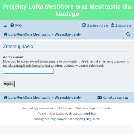
Projekty LoRa MeshCore oraz Meshtastic dla
każdego
FAQ
Zarejestruj się
Zaloguj się
S
Lora MeshCore Meshtastic
Wszystkie działy
z
Zresetuj hasło
u
k
Adres e-mail:
Musi być to adres e-mail skojarzony z twoim kontem. Jeśli nie był zmieniany z poziomu
a
panelu zarządzania kontem, jest to adres podany w czasie rejestracji.
j
Lora MeshCore Meshtastic
Wszystkie działy
Kontakt z nami
Technologię dostarcza
phpBB
® Forum Software © phpBB Limited
Polski pakiet językowy dostarcza
phpBB.pl
Zasady ochrony danych osobowych
|
Regulamin