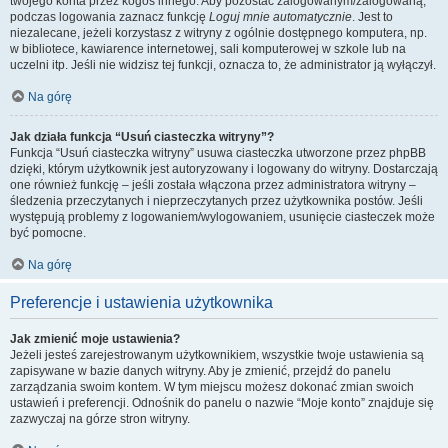
twojego konta przez kogoś innego. Aby pozostać zalogowanym/zalogowaną,
podczas logowania zaznacz funkcję
Loguj mnie automatycznie
. Jest to
niezalecane, jeżeli korzystasz z witryny z ogólnie dostępnego komputera, np.
w bibliotece, kawiarence internetowej, sali komputerowej w szkole lub na
uczelni itp. Jeśli nie widzisz tej funkcji, oznacza to, że administrator ją wyłączył.
Na górę
Jak działa funkcja “Usuń ciasteczka witryny”?
Funkcja “Usuń ciasteczka witryny” usuwa ciasteczka utworzone przez phpBB
dzięki, którym użytkownik jest autoryzowany i logowany do witryny. Dostarczają
one również funkcję – jeśli została włączona przez administratora witryny –
śledzenia przeczytanych i nieprzeczytanych przez użytkownika postów. Jeśli
występują problemy z logowaniem/wylogowaniem, usunięcie ciasteczek może
być pomocne.
Na górę
Preferencje i ustawienia użytkownika
Jak zmienić moje ustawienia?
Jeżeli jesteś zarejestrowanym użytkownikiem, wszystkie twoje ustawienia są
zapisywane w bazie danych witryny. Aby je zmienić, przejdź do panelu
zarządzania swoim kontem. W tym miejscu możesz dokonać zmian swoich
ustawień i preferencji. Odnośnik do panelu o nazwie “Moje konto” znajduje się
zazwyczaj na górze stron witryny.