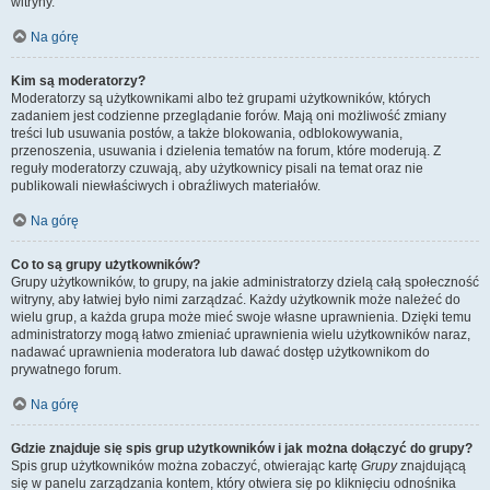
witryny.
Na górę
Kim są moderatorzy?
Moderatorzy są użytkownikami albo też grupami użytkowników, których
zadaniem jest codzienne przeglądanie forów. Mają oni możliwość zmiany
treści lub usuwania postów, a także blokowania, odblokowywania,
przenoszenia, usuwania i dzielenia tematów na forum, które moderują. Z
reguły moderatorzy czuwają, aby użytkownicy pisali na temat oraz nie
publikowali niewłaściwych i obraźliwych materiałów.
Na górę
Co to są grupy użytkowników?
Grupy użytkowników, to grupy, na jakie administratorzy dzielą całą społeczność
witryny, aby łatwiej było nimi zarządzać. Każdy użytkownik może należeć do
wielu grup, a każda grupa może mieć swoje własne uprawnienia. Dzięki temu
administratorzy mogą łatwo zmieniać uprawnienia wielu użytkowników naraz,
nadawać uprawnienia moderatora lub dawać dostęp użytkownikom do
prywatnego forum.
Na górę
Gdzie znajduje się spis grup użytkowników i jak można dołączyć do grupy?
Spis grup użytkowników można zobaczyć, otwierając kartę
Grupy
znajdującą
się w panelu zarządzania kontem, który otwiera się po kliknięciu odnośnika