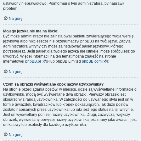
ustawiony nieprawidłowo. Poinformuj o tym administratora, by naprawił
problem.
Na górę
Mojego języka nie ma na liście!
Być może administrator nie zainstalował pakietu zawierającego twoją wersję
językową albo nikt jeszcze nie przetłumaczył phpBB3 na twój język. Zapytaj
administratora witryny czy może zainstalować pakiet językowy, którego
potrzebujesz. Jeśli pakiet dla twojego języka nie istnieje, może spróbujesz go
utworzyć. Więcej informacji na ten temat można znaleźć na stronie
internetowej
phpBB.pl
® lub phpBB Limited
phpBB.com
®
Na górę
Czym są obrazki wyświetlane obok nazwy użytkownika?
Na stronie przeglądania postów, w miejscu, gdzie są wyświetlane informacje o
użytkowniku, mogą być wyświetlane dwa obrazki. Pierwszy obrazek jest
skojarzony z rangą użytkownika. W zależności od używanego stylu jest on w
formie gwiazdek, kwadracików lub kropek pokazujących, jak dużo postów
zostało napisanych przez użytkownika lub jaki jest jego status na tej witrynie.
Jest on wyświetlany poniżej nazwy użytkownika. Drugi, zazwyczaj większy
obrazek, wyświetlany powyżej nazwy użytkownika jest znany jako awatar i jest
unikatowy lub osobisty dla każdego użytkownika.
Na górę