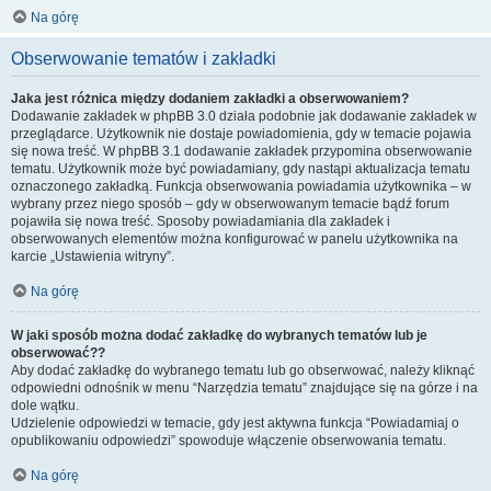
Na górę
Obserwowanie tematów i zakładki
Jaka jest różnica między dodaniem zakładki a obserwowaniem?
Dodawanie zakładek w phpBB 3.0 działa podobnie jak dodawanie zakładek w
przeglądarce. Użytkownik nie dostaje powiadomienia, gdy w temacie pojawia
się nowa treść. W phpBB 3.1 dodawanie zakładek przypomina obserwowanie
tematu. Użytkownik może być powiadamiany, gdy nastąpi aktualizacja tematu
oznaczonego zakładką. Funkcja obserwowania powiadamia użytkownika – w
wybrany przez niego sposób – gdy w obserwowanym temacie bądź forum
pojawiła się nowa treść. Sposoby powiadamiania dla zakładek i
obserwowanych elementów można konfigurować w panelu użytkownika na
karcie „Ustawienia witryny”.
Na górę
W jaki sposób można dodać zakładkę do wybranych tematów lub je
obserwować??
Aby dodać zakładkę do wybranego tematu lub go obserwować, należy kliknąć
odpowiedni odnośnik w menu “Narzędzia tematu” znajdujące się na górze i na
dole wątku.
Udzielenie odpowiedzi w temacie, gdy jest aktywna funkcja “Powiadamiaj o
opublikowaniu odpowiedzi” spowoduje włączenie obserwowania tematu.
Na górę