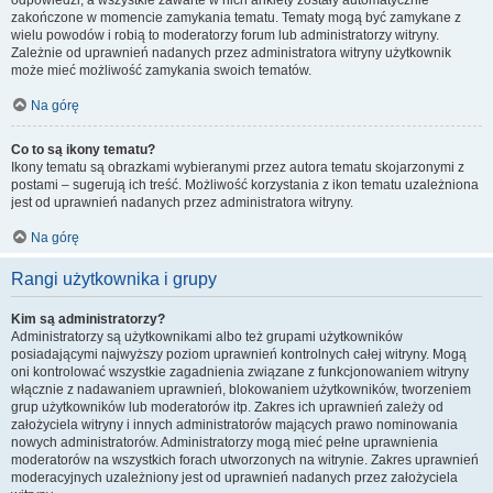
zakończone w momencie zamykania tematu. Tematy mogą być zamykane z
wielu powodów i robią to moderatorzy forum lub administratorzy witryny.
Zależnie od uprawnień nadanych przez administratora witryny użytkownik
może mieć możliwość zamykania swoich tematów.
Na górę
Co to są ikony tematu?
Ikony tematu są obrazkami wybieranymi przez autora tematu skojarzonymi z
postami – sugerują ich treść. Możliwość korzystania z ikon tematu uzależniona
jest od uprawnień nadanych przez administratora witryny.
Na górę
Rangi użytkownika i grupy
Kim są administratorzy?
Administratorzy są użytkownikami albo też grupami użytkowników
posiadającymi najwyższy poziom uprawnień kontrolnych całej witryny. Mogą
oni kontrolować wszystkie zagadnienia związane z funkcjonowaniem witryny
włącznie z nadawaniem uprawnień, blokowaniem użytkowników, tworzeniem
grup użytkowników lub moderatorów itp. Zakres ich uprawnień zależy od
założyciela witryny i innych administratorów mających prawo nominowania
nowych administratorów. Administratorzy mogą mieć pełne uprawnienia
moderatorów na wszystkich forach utworzonych na witrynie. Zakres uprawnień
moderacyjnych uzależniony jest od uprawnień nadanych przez założyciela