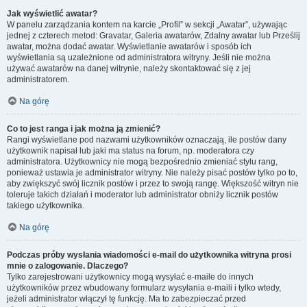
Jak wyświetlić awatar?
W panelu zarządzania kontem na karcie „Profil” w sekcji „Awatar”, używając
jednej z czterech metod: Gravatar, Galeria awatarów, Zdalny awatar lub Prześlij
awatar, można dodać awatar. Wyświetlanie awatarów i sposób ich
wyświetlania są uzależnione od administratora witryny. Jeśli nie można
używać awatarów na danej witrynie, należy skontaktować się z jej
administratorem.
Na górę
Co to jest ranga i jak można ją zmienić?
Rangi wyświetlane pod nazwami użytkowników oznaczają, ile postów dany
użytkownik napisał lub jaki ma status na forum, np. moderatora czy
administratora. Użytkownicy nie mogą bezpośrednio zmieniać stylu rang,
ponieważ ustawia je administrator witryny. Nie należy pisać postów tylko po to,
aby zwiększyć swój licznik postów i przez to swoją rangę. Większość witryn nie
toleruje takich działań i moderator lub administrator obniży licznik postów
takiego użytkownika.
Na górę
Podczas próby wysłania wiadomości e-mail do użytkownika witryna prosi
mnie o zalogowanie. Dlaczego?
Tylko zarejestrowani użytkownicy mogą wysyłać e-maile do innych
użytkowników przez wbudowany formularz wysyłania e-maili i tylko wtedy,
jeżeli administrator włączył tę funkcję. Ma to zabezpieczać przed