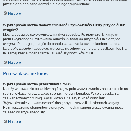
przez niego napisane domyślnie nie będą wyświetlane.
Na górę
W jaki sposób można dodawać/usuwać użytkowników z listy przyjaciół lub
wrogów?
Można dodawać użytkowników na dwa sposoby. Po pierwsze, klikając w
profilu wybranego użytkownika odnośnik
Dodaj do przyjaciół
lub
Dodaj do
wrogów
. Po drugie, przejść do panelu zarządzania swoim kontem i tam na
karcie
Przyjaciele i wrogowie
wprowadzić odpowiednie dane użytkownika. Na
tej samej karcie można także usuwać użytkowników z list.
Na górę
Przeszukiwanie forów
W jaki sposób można przeszukiwać fora?
Należy wprowadzić poszukiwaną frazę w pole wyszukiwania znajdujące się na
stronie wykazu forów, a także stronach forów i tematów. W celu uzyskania
zaawansowanych funkcji wyszukiwania należy kliknąć odnośnik
“Wyszukiwanie zaawansowane” dostępny na wszystkich stronach witryny.
Rozmieszczenie elementów sterujących mechanizmem wyszukiwania może
zależeć od używanego stylu.
Na górę