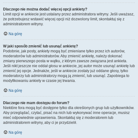
Dlaczego nie można dodać więcej opcji ankiety?
Limit opcji w ankiecie jest ustalany przez administratora witryny. Jeśli uważasz,
że potrzebujesz wstawić więcej opcji niż dozwolony limit, skontaktuj się z
administratorem witryny.
Na górę
W jaki sposób zmienić lub usunąć ankietę?
Podobnie, jak posty, ankiety mogą być zmieniane tylko przez ich autorów,
moderatorów lub administratorów. Aby zmienić ankietę, należy dokonać
zmiany pierwszego posta w wątku, z którym zawsze związana jest ankieta.
Jeśli nikt jeszcze nie oddał głosu w ankiecie, jej autor może usunąć ankietę lub
zmienić jej opcje. Jednakże, jeśli w ankiecie zostały już oddane głosy, tylko
moderatorzy lub administratorzy mogą ją zmienić, lub usunąć. Zapobiega to
modyfikowaniu ankiety w czasie jej trwania.
Na górę
Dlaczego nie mam dostępu do forum?
Niektóre fora mogą być dostępne tylko dla określonych grup lub użytkowników.
Aby przeglądać, czytać, pisać na nich lub wykonywać inne operacje, musisz
mieć odpowiednie uprawnienia. Skontaktuj się z moderatorem lub
administratorem witryny, aby ci je przydzielił.
Na górę