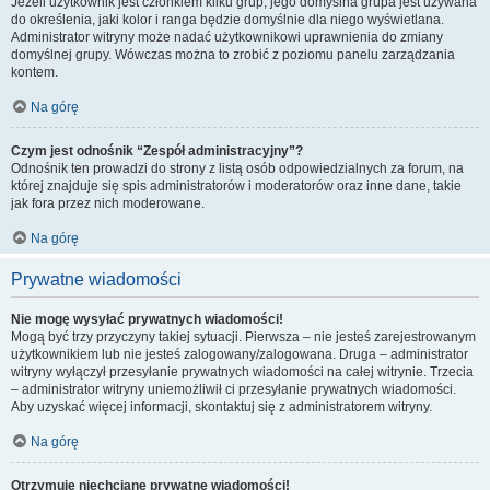
Jeżeli użytkownik jest członkiem kilku grup, jego domyślna grupa jest używana
do określenia, jaki kolor i ranga będzie domyślnie dla niego wyświetlana.
Administrator witryny może nadać użytkownikowi uprawnienia do zmiany
domyślnej grupy. Wówczas można to zrobić z poziomu panelu zarządzania
kontem.
Na górę
Czym jest odnośnik “Zespół administracyjny”?
Odnośnik ten prowadzi do strony z listą osób odpowiedzialnych za forum, na
której znajduje się spis administratorów i moderatorów oraz inne dane, takie
jak fora przez nich moderowane.
Na górę
Prywatne wiadomości
Nie mogę wysyłać prywatnych wiadomości!
Mogą być trzy przyczyny takiej sytuacji. Pierwsza – nie jesteś zarejestrowanym
użytkownikiem lub nie jesteś zalogowany/zalogowana. Druga – administrator
witryny wyłączył przesyłanie prywatnych wiadomości na całej witrynie. Trzecia
– administrator witryny uniemożliwił ci przesyłanie prywatnych wiadomości.
Aby uzyskać więcej informacji, skontaktuj się z administratorem witryny.
Na górę
Otrzymuję niechciane prywatne wiadomości!