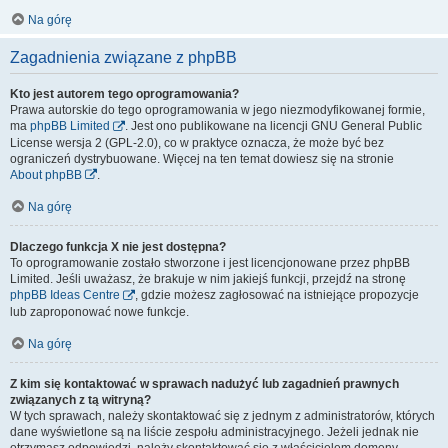
Na górę
Zagadnienia związane z phpBB
Kto jest autorem tego oprogramowania?
Prawa autorskie do tego oprogramowania w jego niezmodyfikowanej formie,
ma
phpBB Limited
. Jest ono publikowane na licencji GNU General Public
License wersja 2 (GPL-2.0), co w praktyce oznacza, że może być bez
ograniczeń dystrybuowane. Więcej na ten temat dowiesz się na stronie
About phpBB
.
Na górę
Dlaczego funkcja X nie jest dostępna?
To oprogramowanie zostało stworzone i jest licencjonowane przez phpBB
Limited. Jeśli uważasz, że brakuje w nim jakiejś funkcji, przejdź na stronę
phpBB Ideas Centre
, gdzie możesz zagłosować na istniejące propozycje
lub zaproponować nowe funkcje.
Na górę
Z kim się kontaktować w sprawach nadużyć lub zagadnień prawnych
związanych z tą witryną?
W tych sprawach, należy skontaktować się z jednym z administratorów, których
dane wyświetlone są na liście zespołu administracyjnego. Jeżeli jednak nie