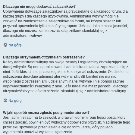
Dlaczego nie mogę dodawać załączników?
Uprawnienia dotyczące załączników są przydzielane dla każdego forum, dla
każdej grupy i dla każdego użytkownika. Administrator witryny mógł nie
zezwolić na zamieszczanie załączników na forum, na którym piszesz lub
przyznał uprawnienia tylko niektórym grupom. Jeśli nadal nie masz jasności,
dlaczego nie możesz zamieszczać załączników, skontaktuj się z
administratorem witryny.
Na górę
Dlaczego otrzymałem/otrzymałam ostrzeżenie?
Każdy administrator witryny ma swoje zasady i regulaminy obowiązujące na
danej witrynie. Są one opublikowane i administrator zaleca zapoznanie się z
nimi. Jeśli ktoś ich nie przestrzegał, może otrzymać ostrzeżenie. O udzieleniu
ostrzeżenia decyduje administrator witryny. phpBB Limited nie ma nic
wspólnego z ostrzeżeniami udzielanymi na tej witrynie i nie ponosi żadnej
odpowiedzialności związanej z nimi. Jeśli nadal nie masz jasności, dlaczego
otrzymałeś/otrzymałaś ostrzeżenie, skontaktuj się z administratorem witryny.
Na górę
W jaki sposób można zgłosić posty moderatorowi?
Jeśli administrator na to zezwolił, w prawym górnym rogu treści posta, który
chcesz zgłosić, powinien być widoczny odpowiedni przycisk. Naciśnięcie tego
przycisku spowoduje przeniesienie cię do formularza, który po jego
wypełnieniu umożliwi wysłanie zgłoszenia.