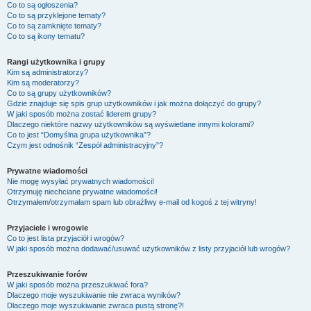
Co to są ogłoszenia?
Co to są przyklejone tematy?
Co to są zamknięte tematy?
Co to są ikony tematu?
Rangi użytkownika i grupy
Kim są administratorzy?
Kim są moderatorzy?
Co to są grupy użytkowników?
Gdzie znajduje się spis grup użytkowników i jak można dołączyć do grupy?
W jaki sposób można zostać liderem grupy?
Dlaczego niektóre nazwy użytkowników są wyświetlane innymi kolorami?
Co to jest “Domyślna grupa użytkownika”?
Czym jest odnośnik “Zespół administracyjny”?
Prywatne wiadomości
Nie mogę wysyłać prywatnych wiadomości!
Otrzymuję niechciane prywatne wiadomości!
Otrzymałem/otrzymałam spam lub obraźliwy e-mail od kogoś z tej witryny!
Przyjaciele i wrogowie
Co to jest lista przyjaciół i wrogów?
W jaki sposób można dodawać/usuwać użytkowników z listy przyjaciół lub wrogów?
Przeszukiwanie forów
W jaki sposób można przeszukiwać fora?
Dlaczego moje wyszukiwanie nie zwraca wyników?
Dlaczego moje wyszukiwanie zwraca pustą stronę?!