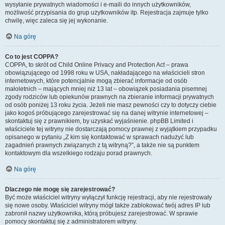
wysyłanie prywatnych wiadomości i e-maili do innych użytkowników,
możliwość przypisania do grup użytkowników itp. Rejestracja zajmuje tylko
chwilę, więc zaleca się jej wykonanie.
Na górę
Co to jest COPPA?
COPPA, to skrót od Child Online Privacy and Protection Act – prawa
obowiązującego od 1998 roku w USA, nakładającego na właścicieli stron
internetowych, które potencjalnie mogą zbierać informacje od osób
małoletnich – mających mniej niż 13 lat – obowiązek posiadania pisemnej
zgody rodziców lub opiekunów prawnych na zbieranie informacji prywatnych
od osób poniżej 13 roku życia. Jeżeli nie masz pewności czy to dotyczy ciebie
jako kogoś próbującego zarejestrować się na danej witrynie internetowej –
skontaktuj się z prawnikiem, by uzyskać wyjaśnienie. phpBB Limited i
właściciele tej witryny nie dostarczają pomocy prawnej z wyjątkiem przypadku
opisanego w pytaniu „Z kim się kontaktować w sprawach nadużyć lub
zagadnień prawnych związanych z tą witryną?”, a także nie są punktem
kontaktowym dla wszelkiego rodzaju porad prawnych.
Na górę
Dlaczego nie mogę się zarejestrować?
Być może właściciel witryny wyłączył funkcję rejestracji, aby nie rejestrowały
się nowe osoby. Właściciel witryny mógł także zablokować twój adres IP lub
zabronił nazwy użytkownika, którą próbujesz zarejestrować. W sprawie
pomocy skontaktuj się z administratorem witryny.