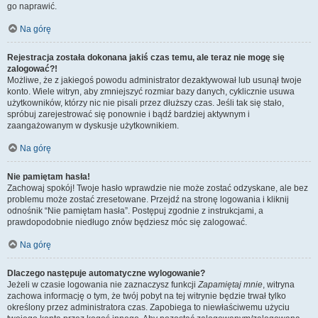
go naprawić.
Na górę
Rejestracja została dokonana jakiś czas temu, ale teraz nie mogę się
zalogować?!
Możliwe, że z jakiegoś powodu administrator dezaktywował lub usunął twoje
konto. Wiele witryn, aby zmniejszyć rozmiar bazy danych, cyklicznie usuwa
użytkowników, którzy nic nie pisali przez dłuższy czas. Jeśli tak się stało,
spróbuj zarejestrować się ponownie i bądź bardziej aktywnym i
zaangażowanym w dyskusje użytkownikiem.
Na górę
Nie pamiętam hasła!
Zachowaj spokój! Twoje hasło wprawdzie nie może zostać odzyskane, ale bez
problemu może zostać zresetowane. Przejdź na stronę logowania i kliknij
odnośnik “Nie pamiętam hasła”. Postępuj zgodnie z instrukcjami, a
prawdopodobnie niedługo znów będziesz móc się zalogować.
Na górę
Dlaczego następuje automatyczne wylogowanie?
Jeżeli w czasie logowania nie zaznaczysz funkcji
Zapamiętaj mnie
, witryna
zachowa informację o tym, że twój pobyt na tej witrynie będzie trwał tylko
określony przez administratora czas. Zapobiega to niewłaściwemu użyciu