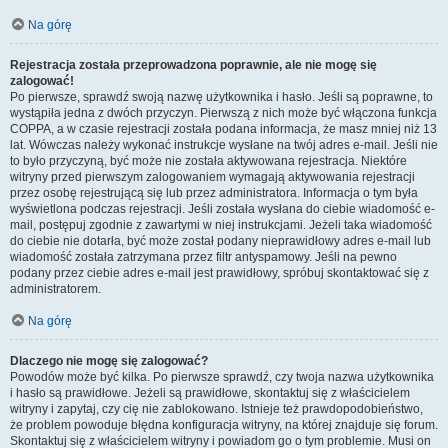
Na górę
Rejestracja została przeprowadzona poprawnie, ale nie mogę się
zalogować!
Po pierwsze, sprawdź swoją nazwę użytkownika i hasło. Jeśli są poprawne, to
wystąpiła jedna z dwóch przyczyn. Pierwszą z nich może być włączona funkcja
COPPA, a w czasie rejestracji została podana informacja, że masz mniej niż 13
lat. Wówczas należy wykonać instrukcje wysłane na twój adres e-mail. Jeśli nie
to było przyczyną, być może nie została aktywowana rejestracja. Niektóre
witryny przed pierwszym zalogowaniem wymagają aktywowania rejestracji
przez osobę rejestrującą się lub przez administratora. Informacja o tym była
wyświetlona podczas rejestracji. Jeśli została wysłana do ciebie wiadomość e-
mail, postępuj zgodnie z zawartymi w niej instrukcjami. Jeżeli taka wiadomość
do ciebie nie dotarła, być może został podany nieprawidłowy adres e-mail lub
wiadomość została zatrzymana przez filtr antyspamowy. Jeśli na pewno
podany przez ciebie adres e-mail jest prawidłowy, spróbuj skontaktować się z
administratorem.
Na górę
Dlaczego nie mogę się zalogować?
Powodów może być kilka. Po pierwsze sprawdź, czy twoja nazwa użytkownika
i hasło są prawidłowe. Jeżeli są prawidłowe, skontaktuj się z właścicielem
witryny i zapytaj, czy cię nie zablokowano. Istnieje też prawdopodobieństwo,
że problem powoduje błędna konfiguracja witryny, na której znajduje się forum.
Skontaktuj się z właścicielem witryny i powiadom go o tym problemie. Musi on