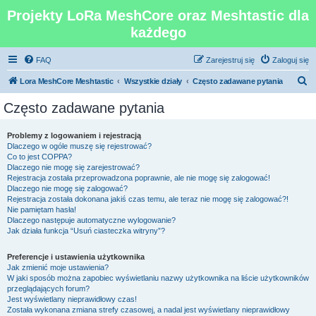
Projekty LoRa MeshCore oraz Meshtastic dla
każdego
FAQ
Zarejestruj się
Zaloguj się
S
Lora MeshCore Meshtastic
Wszystkie działy
Często zadawane pytania
z
Często zadawane pytania
u
k
Problemy z logowaniem i rejestracją
Dlaczego w ogóle muszę się rejestrować?
a
Co to jest COPPA?
j
Dlaczego nie mogę się zarejestrować?
Rejestracja została przeprowadzona poprawnie, ale nie mogę się zalogować!
Dlaczego nie mogę się zalogować?
Rejestracja została dokonana jakiś czas temu, ale teraz nie mogę się zalogować?!
Nie pamiętam hasła!
Dlaczego następuje automatyczne wylogowanie?
Jak działa funkcja “Usuń ciasteczka witryny”?
Preferencje i ustawienia użytkownika
Jak zmienić moje ustawienia?
W jaki sposób można zapobiec wyświetlaniu nazwy użytkownika na liście użytkowników
przeglądających forum?
Jest wyświetlany nieprawidłowy czas!
Została wykonana zmiana strefy czasowej, a nadal jest wyświetlany nieprawidłowy