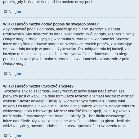
postów, gdy ktoś zamieścił pod ich postem nowy post.
Na górę
W jaki sposób można dodać podpis do swojego posta?
Aby dodawać podpis do posta, należy go najpierw utworzyć w panelu
użytkownika. Aby dołączyć do danej wiadomości swój podpis, zaznacz funkcję
Dołącz podpis
znajdującą się w formularzu tworzenia wiadomości. Możesz
także domyślnie dodawać podpis do wszystkich swoich postów, zaznaczając
odpowiednią funkcję w panelu użytkownika. Po uaktywnieniu tej funkcji, za
każdym razem pisząc post, możesz zdecydować o niedodawaniu do niego
podpisu, usuwając w formularzu tworzenia wiadomości zaznaczenie z pola
Dołącz podpis
.
Na górę
W jaki sposób można utworzyć ankietę?
Tworzenie ankiet jest proste. Kiedy tworzysz nowy temat bądź zmieniasz
pierwszy post w wątku, na dole formularza tworzenia tematu będziesz widzieć
etykietę “Utwórz ankietę”. Kliknij ją i w otworzonym formularzu podaj tytuł
ankiety i co najmniej dwie opcje. Każdą opcję należy wpisać w nowym wierszu
widocznego pola tekstowego. Możesz określić liczbę opcji, jakie użytkownik
może wybrać, wyznaczyć czas trwania ankiety (0 – bez limitu czasowego), a
także umożliwić użytkownikom zmianę wcześniej oddanego głosu. Jeśli nie
widzisz etykiety, prawdopodobnie nie masz uprawnień do tworzenia ankiet.
Na górę