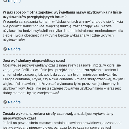
Na górę
W jaki sposób można zapobiec wyświetlaniu nazwy użytkownika na liście
użytkowników przeglądających forum?
W panelu zarządzania kontem, w “Ustawieniach witryny” znajduje się funkcja
Nie pokazuj statusu online
. Włącz tę funkcję, zaznaczając
Tak
. Nazwa
użytkownika będzie wyświetlana tylko dla administratorów, moderatorów i dla
ciebie. Twoja obecność na witrynie będzie wykazana w liczbie ukrytych
użytkowników.
Na górę
Jest wyświetlany nieprawidłowy czas!
Możliwe, że jest wyświetlany czas z innej strefy czasowej, niż ta, w której się
znajdujesz. Jeśli tak właśnie jest, przejdź do panelu zarządzania kontem i
zmień strefę czasową, tak aby była zgodna z twoim miejscem pobytu. Np.
Europa centralna, Afryka, czy Nowa Zelandia. Zmiana strefy czasowej, tak jak i
większości ustawień, może zostać wykonana tylko przez zarejestrowanych
użytkowników. Jeżeli nie jesteś zarejestrowanym użytkownikiem – teraz jest
dobry moment, by się zarejestrować.
Na górę
Została wykonana zmiana strefy czasowej, a nadal jest wyświetlany
nieprawidłowy czas!
Jeżeli na pewno strefa czasowa została ustawiona prawidłowo, a czas nadal
jest wyświetlany nieprawidłowo, oznacza to, że czas na serwerze jest