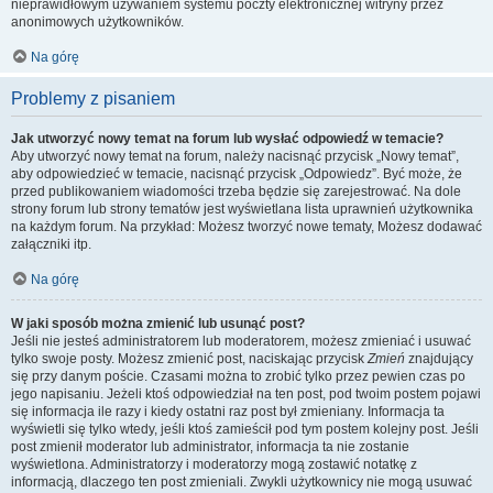
nieprawidłowym używaniem systemu poczty elektronicznej witryny przez
anonimowych użytkowników.
Na górę
Problemy z pisaniem
Jak utworzyć nowy temat na forum lub wysłać odpowiedź w temacie?
Aby utworzyć nowy temat na forum, należy nacisnąć przycisk „Nowy temat”,
aby odpowiedzieć w temacie, nacisnąć przycisk „Odpowiedz”. Być może, że
przed publikowaniem wiadomości trzeba będzie się zarejestrować. Na dole
strony forum lub strony tematów jest wyświetlana lista uprawnień użytkownika
na każdym forum. Na przykład: Możesz tworzyć nowe tematy, Możesz dodawać
załączniki itp.
Na górę
W jaki sposób można zmienić lub usunąć post?
Jeśli nie jesteś administratorem lub moderatorem, możesz zmieniać i usuwać
tylko swoje posty. Możesz zmienić post, naciskając przycisk
Zmień
znajdujący
się przy danym poście. Czasami można to zrobić tylko przez pewien czas po
jego napisaniu. Jeżeli ktoś odpowiedział na ten post, pod twoim postem pojawi
się informacja ile razy i kiedy ostatni raz post był zmieniany. Informacja ta
wyświetli się tylko wtedy, jeśli ktoś zamieścił pod tym postem kolejny post. Jeśli
post zmienił moderator lub administrator, informacja ta nie zostanie
wyświetlona. Administratorzy i moderatorzy mogą zostawić notatkę z
informacją, dlaczego ten post zmieniali. Zwykli użytkownicy nie mogą usuwać