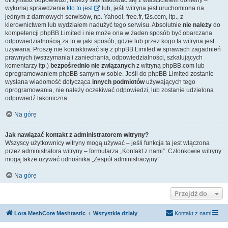
otrzymasz odpowiedzi, należy skontaktować się z właścicielem domeny –
wykonaj sprawdzenie
kto to jest
lub, jeśli witryna jest uruchomiona na
jednym z darmowych serwisów, np. Yahoo!, free.fr, f2s.com, itp., z
kierownictwem lub wydziałem nadużyć tego serwisu. Absolutnie
nie należy
do
kompetencji phpBB Limited i nie może ona w żaden sposób być obarczana
odpowiedzialnością za to w jaki sposób, gdzie lub przez kogo ta witryna jest
używana. Proszę nie kontaktować się z phpBB Limited w sprawach zagadnień
prawnych (wstrzymania i zaniechania, odpowiedzialności, szkalujących
komentarzy itp.)
bezpośrednio nie związanych
z witryną phpBB.com lub
oprogramowaniem phpBB samym w sobie. Jeśli do phpBB Limited zostanie
wysłana wiadomość dotycząca
innych podmiotów
używających tego
oprogramowania, nie należy oczekiwać odpowiedzi, lub zostanie udzielona
odpowiedź lakoniczna.
Na górę
Jak nawiązać kontakt z administratorem witryny?
Wszyscy użytkownicy witryny mogą używać – jeśli funkcja ta jest włączona
przez administratora witryny – formularza „Kontakt z nami”. Członkowie witryny
mogą także używać odnośnika „Zespół administracyjny”.
Na górę
Przejdź do
Lora MeshCore Meshtastic
Wszystkie działy
Kontakt z nami