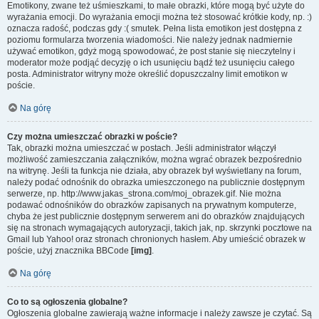
Emotikony, zwane też uśmieszkami, to małe obrazki, które mogą być użyte do
wyrażania emocji. Do wyrażania emocji można też stosować krótkie kody, np. :)
oznacza radość, podczas gdy :( smutek. Pełna lista emotikon jest dostępna z
poziomu formularza tworzenia wiadomości. Nie należy jednak nadmiernie
używać emotikon, gdyż mogą spowodować, że post stanie się nieczytelny i
moderator może podjąć decyzję o ich usunięciu bądź też usunięciu całego
posta. Administrator witryny może określić dopuszczalny limit emotikon w
poście.
Na górę
Czy można umieszczać obrazki w poście?
Tak, obrazki można umieszczać w postach. Jeśli administrator włączył
możliwość zamieszczania załączników, można wgrać obrazek bezpośrednio
na witrynę. Jeśli ta funkcja nie działa, aby obrazek był wyświetlany na forum,
należy podać odnośnik do obrazka umieszczonego na publicznie dostępnym
serwerze, np. http://www.jakas_strona.com/moj_obrazek.gif. Nie można
podawać odnośników do obrazków zapisanych na prywatnym komputerze,
chyba że jest publicznie dostępnym serwerem ani do obrazków znajdujących
się na stronach wymagających autoryzacji, takich jak, np. skrzynki pocztowe na
Gmail lub Yahoo! oraz stronach chronionych hasłem. Aby umieścić obrazek w
poście, użyj znacznika BBCode
[img]
.
Na górę
Co to są ogłoszenia globalne?
Ogłoszenia globalne zawierają ważne informacje i należy zawsze je czytać. Są