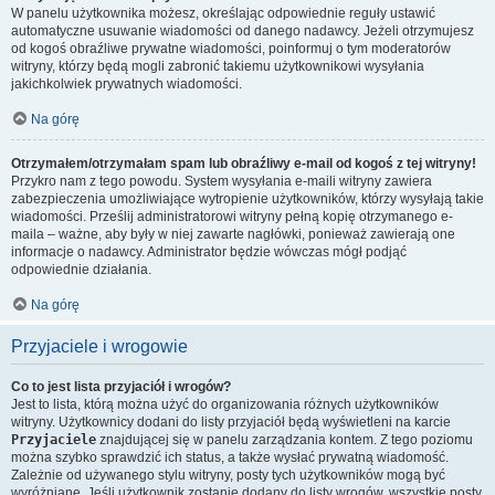
W panelu użytkownika możesz, określając odpowiednie reguły ustawić
automatyczne usuwanie wiadomości od danego nadawcy. Jeżeli otrzymujesz
od kogoś obraźliwe prywatne wiadomości, poinformuj o tym moderatorów
witryny, którzy będą mogli zabronić takiemu użytkownikowi wysyłania
jakichkolwiek prywatnych wiadomości.
Na górę
Otrzymałem/otrzymałam spam lub obraźliwy e-mail od kogoś z tej witryny!
Przykro nam z tego powodu. System wysyłania e-maili witryny zawiera
zabezpieczenia umożliwiające wytropienie użytkowników, którzy wysyłają takie
wiadomości. Prześlij administratorowi witryny pełną kopię otrzymanego e-
maila – ważne, aby były w niej zawarte nagłówki, ponieważ zawierają one
informacje o nadawcy. Administrator będzie wówczas mógł podjąć
odpowiednie działania.
Na górę
Przyjaciele i wrogowie
Co to jest lista przyjaciół i wrogów?
Jest to lista, którą można użyć do organizowania różnych użytkowników
witryny. Użytkownicy dodani do listy przyjaciół będą wyświetleni na karcie
Przyjaciele
znajdującej się w panelu zarządzania kontem. Z tego poziomu
można szybko sprawdzić ich status, a także wysłać prywatną wiadomość.
Zależnie od używanego stylu witryny, posty tych użytkowników mogą być
wyróżniane. Jeśli użytkownik zostanie dodany do listy wrogów, wszystkie posty