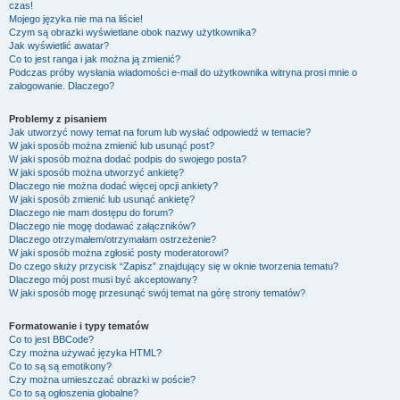
czas!
Mojego języka nie ma na liście!
Czym są obrazki wyświetlane obok nazwy użytkownika?
Jak wyświetlić awatar?
Co to jest ranga i jak można ją zmienić?
Podczas próby wysłania wiadomości e-mail do użytkownika witryna prosi mnie o
zalogowanie. Dlaczego?
Problemy z pisaniem
Jak utworzyć nowy temat na forum lub wysłać odpowiedź w temacie?
W jaki sposób można zmienić lub usunąć post?
W jaki sposób można dodać podpis do swojego posta?
W jaki sposób można utworzyć ankietę?
Dlaczego nie można dodać więcej opcji ankiety?
W jaki sposób zmienić lub usunąć ankietę?
Dlaczego nie mam dostępu do forum?
Dlaczego nie mogę dodawać załączników?
Dlaczego otrzymałem/otrzymałam ostrzeżenie?
W jaki sposób można zgłosić posty moderatorowi?
Do czego służy przycisk “Zapisz” znajdujący się w oknie tworzenia tematu?
Dlaczego mój post musi być akceptowany?
W jaki sposób mogę przesunąć swój temat na górę strony tematów?
Formatowanie i typy tematów
Co to jest BBCode?
Czy można używać języka HTML?
Co to są są emotikony?
Czy można umieszczać obrazki w poście?
Co to są ogłoszenia globalne?