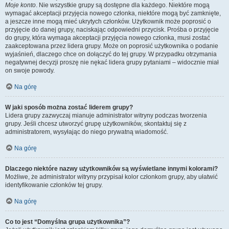
Moje konto
. Nie wszystkie grupy są dostępne dla każdego. Niektóre mogą
wymagać akceptacji przyjęcia nowego członka, niektóre mogą być zamknięte,
a jeszcze inne mogą mieć ukrytych członków. Użytkownik może poprosić o
przyjęcie do danej grupy, naciskając odpowiedni przycisk. Prośba o przyjęcie
do grupy, która wymaga akceptacji przyjęcia nowego członka, musi zostać
zaakceptowana przez lidera grupy. Może on poprosić użytkownika o podanie
wyjaśnień, dlaczego chce on dołączyć do tej grupy. W przypadku otrzymania
negatywnej decyzji proszę nie nękać lidera grupy pytaniami – widocznie miał
on swoje powody.
Na górę
W jaki sposób można zostać liderem grupy?
Lidera grupy zazwyczaj mianuje administrator witryny podczas tworzenia
grupy. Jeśli chcesz utworzyć grupę użytkowników, skontaktuj się z
administratorem, wysyłając do niego prywatną wiadomość.
Na górę
Dlaczego niektóre nazwy użytkowników są wyświetlane innymi kolorami?
Możliwe, że administrator witryny przypisał kolor członkom grupy, aby ułatwić
identyfikowanie członków tej grupy.
Na górę
Co to jest “Domyślna grupa użytkownika”?