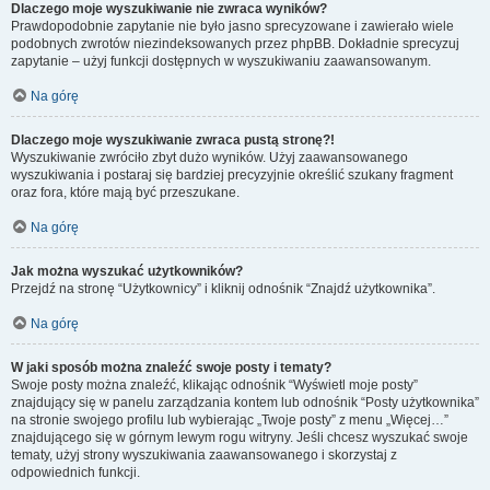
Dlaczego moje wyszukiwanie nie zwraca wyników?
Prawdopodobnie zapytanie nie było jasno sprecyzowane i zawierało wiele
podobnych zwrotów niezindeksowanych przez phpBB. Dokładnie sprecyzuj
zapytanie – użyj funkcji dostępnych w wyszukiwaniu zaawansowanym.
Na górę
Dlaczego moje wyszukiwanie zwraca pustą stronę?!
Wyszukiwanie zwróciło zbyt dużo wyników. Użyj zaawansowanego
wyszukiwania i postaraj się bardziej precyzyjnie określić szukany fragment
oraz fora, które mają być przeszukane.
Na górę
Jak można wyszukać użytkowników?
Przejdź na stronę “Użytkownicy” i kliknij odnośnik “Znajdź użytkownika”.
Na górę
W jaki sposób można znaleźć swoje posty i tematy?
Swoje posty można znaleźć, klikając odnośnik “Wyświetl moje posty”
znajdujący się w panelu zarządzania kontem lub odnośnik “Posty użytkownika”
na stronie swojego profilu lub wybierając „Twoje posty” z menu „Więcej…”
znajdującego się w górnym lewym rogu witryny. Jeśli chcesz wyszukać swoje
tematy, użyj strony wyszukiwania zaawansowanego i skorzystaj z
odpowiednich funkcji.