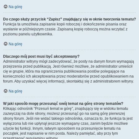
Na górę
Do czego służy przycisk “Zapisz” znajdujący się w oknie tworzenia tematu?
Funkcja ta umożliwia zapisanie kopii roboczej i dokończenie pisania oraz
wysłanie w późniejszym czasie. Zapisaną kopię roboczą można wczytać z
poziomu panelu użytkownika.
Na górę
Dlaczego mój post musi być akceptowany?
Administrator witryny mógł zadecydować, że posty na danym forum wymagają
przejrzenia przed publikacją. Jest również możliwe, że administrator umieścił
cię w grupie, która ma ograniczenia publikowania postów polegające na
konieczności ich akceptowania przez moderatorów przed opublikowaniem na
forum. Aby uzyskać więcej informacji, skontaktuj się z administratorem witryny.
Na górę
W jaki sposób mogę przesunąć swój temat na górę strony tematów?
Klikając odnośnik “Przesuń temat w górę”, znajdujący się w widoku tematu
zazwyczaj na dole strony, możesz przesunąć go na samą górę pierwszej
strony forum. Jeśli nie widać takiego odnośnika, oznacza to, że funkcja ta jest
wyłączona lub nie upłynął jeszcze wymagany czas, zanim będzie możliwe
użycie tej funkcji. Innym, łatwym sposobem na przesunięcie tematu na
początek, jest napisanie w nim posta. Należy pamiętać, aby przy tym
przestrzegać regulaminu witryny.