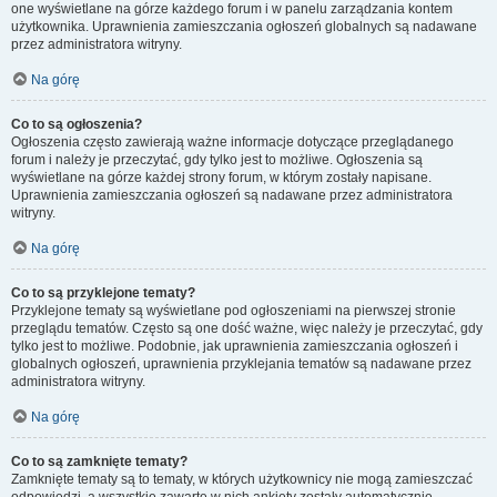
one wyświetlane na górze każdego forum i w panelu zarządzania kontem
użytkownika. Uprawnienia zamieszczania ogłoszeń globalnych są nadawane
przez administratora witryny.
Na górę
Co to są ogłoszenia?
Ogłoszenia często zawierają ważne informacje dotyczące przeglądanego
forum i należy je przeczytać, gdy tylko jest to możliwe. Ogłoszenia są
wyświetlane na górze każdej strony forum, w którym zostały napisane.
Uprawnienia zamieszczania ogłoszeń są nadawane przez administratora
witryny.
Na górę
Co to są przyklejone tematy?
Przyklejone tematy są wyświetlane pod ogłoszeniami na pierwszej stronie
przeglądu tematów. Często są one dość ważne, więc należy je przeczytać, gdy
tylko jest to możliwe. Podobnie, jak uprawnienia zamieszczania ogłoszeń i
globalnych ogłoszeń, uprawnienia przyklejania tematów są nadawane przez
administratora witryny.
Na górę
Co to są zamknięte tematy?
Zamknięte tematy są to tematy, w których użytkownicy nie mogą zamieszczać
odpowiedzi, a wszystkie zawarte w nich ankiety zostały automatycznie