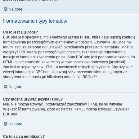
Na górę
Formatowanie i typy tematów
Co to jest BBCode?
BBCode jest specjalną implementacją języka HTML, która daje lepszą kontrolę
formatowania poszczególnych elementów w postach. Używanie BBCode na
forum jest uzależnione od ustawień określanych przez administratora. Można
wyłączyć BBCode w poszczególnych postach, zaznaczając odpowiednią
funkcję w formularzu tworzenia posta. Sam BBCode jest podobny w składni do
HTML-a, ale znaczniki zawarte są w nawiasach kwadratowych [przykład]
zamiast w używanych w HTML-u nawiasach ostrych <przykład>. Aby uzyskać
więcej informacji o BBCode, zapoznaj się z przewodnikiem dostępnym ze
strony tworzenia posta po kliknięciu odnośnika
BBCode
.
Na górę
Czy można używać języka HTML?
Nie. Nie można używać i przetwarzać znaczników HTML na tej witrynie.
Większość formatowania, które dostarcza HTML, można uzyskać, używając
BBCode.
Na górę
Co to są są emotikony?